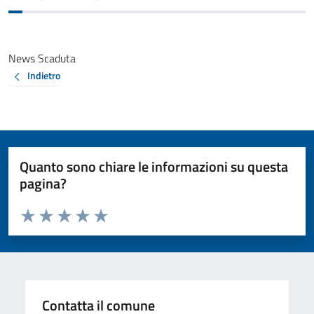
News Scaduta
Indietro
Quanto sono chiare le informazioni su questa
pagina?
Valuta da 1 a 5 stelle la pagina
Valuta 1 stelle su 5
Valuta 2 stelle su 5
Valuta 3 stelle su 5
Valuta 4 stelle su 5
Valuta 5 stelle su 5
Contatta il comune