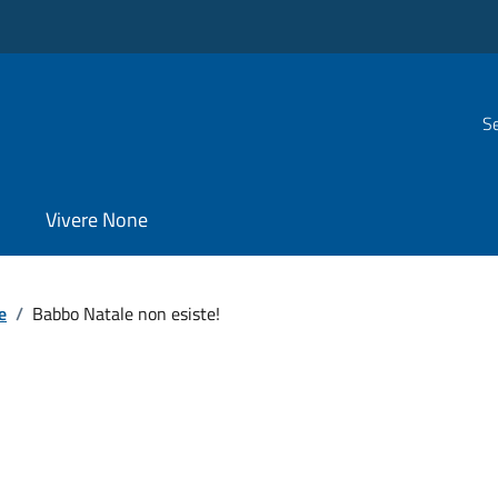
Se
Vivere None
e
/
Babbo Natale non esiste!