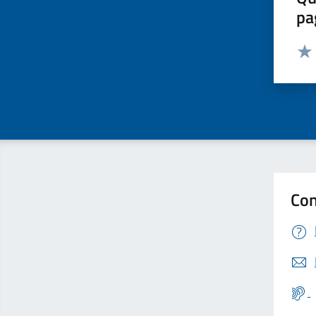
pa
Valut
Valu
Con