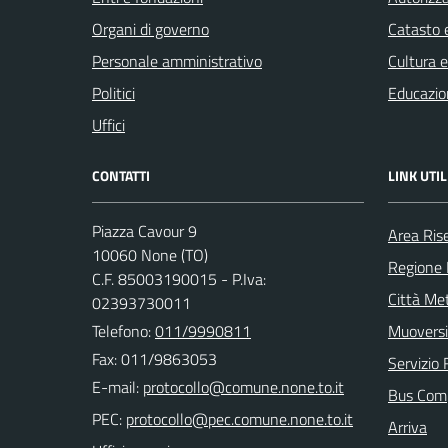
Organi di governo
Catasto e
Personale amministrativo
Cultura 
Politici
Educazio
Uffici
CONTATTI
LINK UTIL
Piazza Cavour 9
Area Ris
10060 None (TO)
Regione
C.F. 85003190015 - P.Iva:
Città Met
02393730011
Telefono:
011/9990811
Muoversi
Fax: 011/9863053
Servizio 
E-mail:
Bus Com
PEC:
Arriva