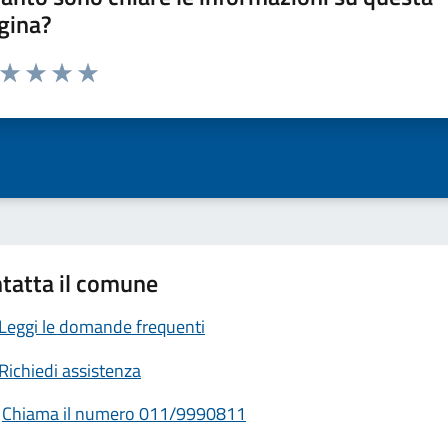
gina?
a da 1 a 5 stelle la pagina
ta 1 stelle su 5
Valuta 2 stelle su 5
Valuta 3 stelle su 5
Valuta 4 stelle su 5
Valuta 5 stelle su 5
tatta il comune
Leggi le domande frequenti
Richiedi assistenza
Chiama il numero 011/9990811