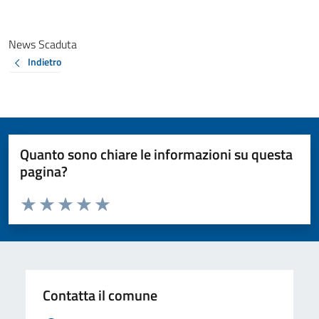
News Scaduta
Indietro
Quanto sono chiare le informazioni su questa
pagina?
Valuta da 1 a 5 stelle la pagina
Valuta 1 stelle su 5
Valuta 2 stelle su 5
Valuta 3 stelle su 5
Valuta 4 stelle su 5
Valuta 5 stelle su 5
Contatta il comune