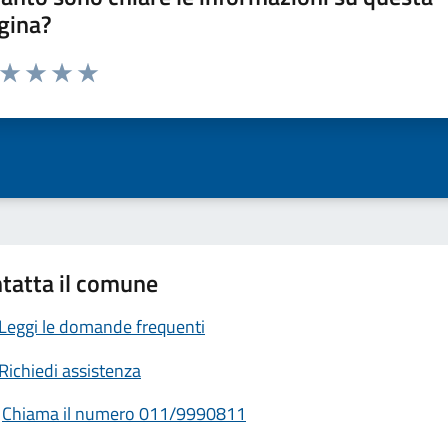
gina?
a da 1 a 5 stelle la pagina
ta 1 stelle su 5
Valuta 2 stelle su 5
Valuta 3 stelle su 5
Valuta 4 stelle su 5
Valuta 5 stelle su 5
tatta il comune
Leggi le domande frequenti
Richiedi assistenza
Chiama il numero 011/9990811