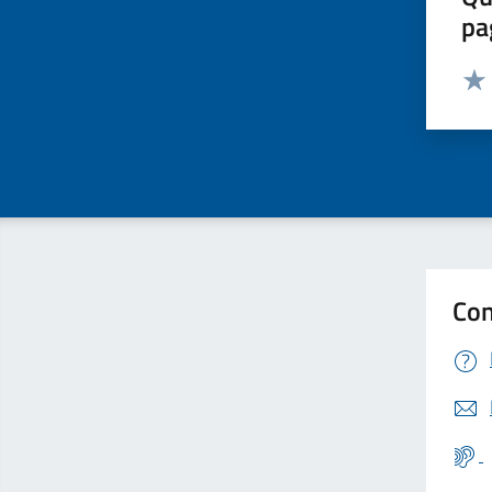
pa
Valut
Valu
Con