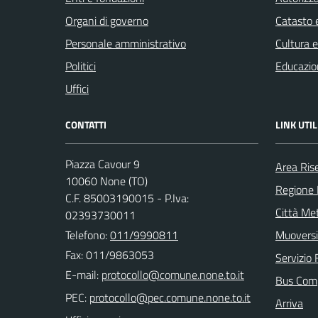
Organi di governo
Catasto e
Personale amministrativo
Cultura 
Politici
Educazio
Uffici
CONTATTI
LINK UTIL
Piazza Cavour 9
Area Ris
10060 None (TO)
Regione
C.F. 85003190015 - P.Iva:
Città Met
02393730011
Telefono:
011/9990811
Muoversi
Fax: 011/9863053
Servizio 
E-mail:
Bus Com
PEC:
Arriva