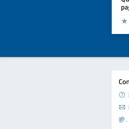
pa
Valut
Valu
Con