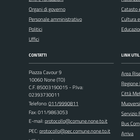
Organi di governo
Catasto e
Personale amministrativo
Cultura 
Politici
Educazio
Uffici
CONTATTI
LINK UTIL
Piazza Cavour 9
Area Ris
10060 None (TO)
Regione
C.F. 85003190015 - P.Iva:
Città Met
02393730011
Telefono:
011/9990811
Muoversi
Fax: 011/9863053
Servizio 
E-mail:
Bus Com
PEC:
Arriva