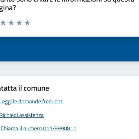
gina?
a da 1 a 5 stelle la pagina
ta 1 stelle su 5
Valuta 2 stelle su 5
Valuta 3 stelle su 5
Valuta 4 stelle su 5
Valuta 5 stelle su 5
tatta il comune
Leggi le domande frequenti
Richiedi assistenza
Chiama il numero 011/9990811