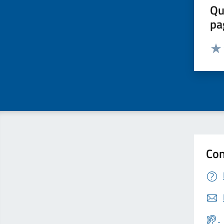
Qu
pa
Valut
Valu
Con