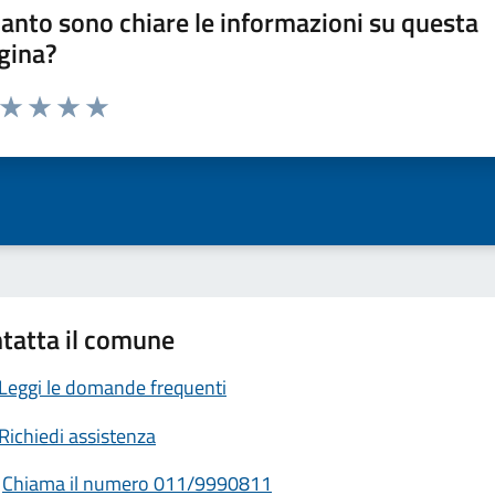
anto sono chiare le informazioni su questa
gina?
a da 1 a 5 stelle la pagina
ta 1 stelle su 5
Valuta 2 stelle su 5
Valuta 3 stelle su 5
Valuta 4 stelle su 5
Valuta 5 stelle su 5
tatta il comune
Leggi le domande frequenti
Richiedi assistenza
Chiama il numero 011/9990811