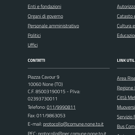
Enti e fondazioni
Autorizza
Organi di governo
Catasto e
Personale amministrativo
Cultura 
Politici
Educazio
Uffici
CONTATTI
LINK UTIL
Piazza Cavour 9
Area Ris
10060 None (TO)
Regione
C.F. 85003190015 - P.Iva:
Città Met
02393730011
Telefono:
011/9990811
Muoversi
Fax: 011/9863053
Servizio 
E-mail:
Bus Com
PEC: