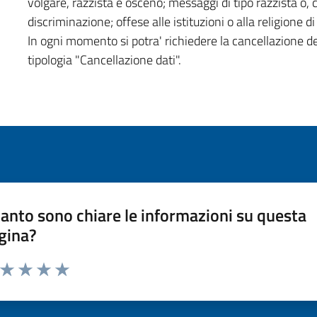
volgare, razzista e osceno; messaggi di tipo razzista o,
discriminazione; offese alle istituzioni o alla religione 
In ogni momento si potra' richiedere la cancellazione d
tipologia "Cancellazione dati".
anto sono chiare le informazioni su questa
gina?
a da 1 a 5 stelle la pagina
ta 1 stelle su 5
Valuta 2 stelle su 5
Valuta 3 stelle su 5
Valuta 4 stelle su 5
Valuta 5 stelle su 5