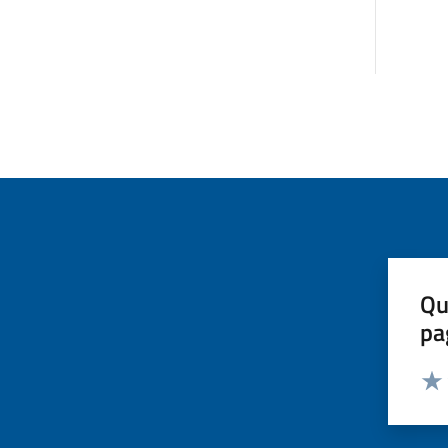
Qu
pa
Valut
Valu