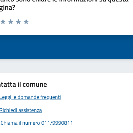
gina?
a da 1 a 5 stelle la pagina
ta 1 stelle su 5
Valuta 2 stelle su 5
Valuta 3 stelle su 5
Valuta 4 stelle su 5
Valuta 5 stelle su 5
tatta il comune
Leggi le domande frequenti
Richiedi assistenza
Chiama il numero 011/9990811