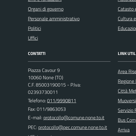
Organi di governo
Catasto e
Personale amministrativo
Cultura 
Politici
Educazio
Uffici
CONTATTI
LINK UTIL
Piazza Cavour 9
Area Ris
10060 None (TO)
Regione
C.F. 85003190015 - P.Iva:
Città Met
02393730011
Telefono:
011/9990811
Muoversi
Fax: 011/9863053
Servizio 
E-mail:
Bus Com
PEC:
Arriva