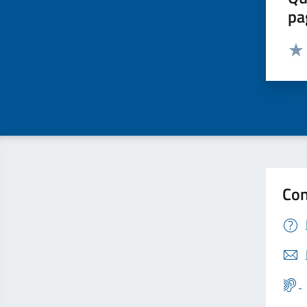
pa
Valut
Valu
Con