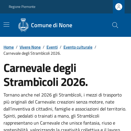
Regione Piemonte
Comune di None
Home
/
Vivere None
/
Eventi
/
Evento culturale
/
Carnevale degli Strambìcoli 2026.
Carnevale degli
Strambìcoli 2026.
Tornano anche nel 2026 gli Strambìcoli, i mezzi di trasporto
più originali del Carnevale: creazioni senza motore, nate
dall’inventiva di cittadini, famiglie e associazioni del territorio.
Spinti, pedalati o trainati a mano, gli Strambìcoli
rappresentano un Carnevale che unisce fantasia, riuso e
sostenibilità, valorizzando la creatività collettiva e il lavoro