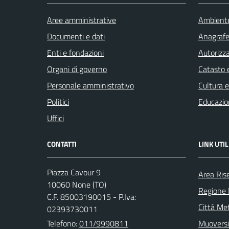
Aree amministrative
Ambient
Documenti e dati
Anagrafe 
Enti e fondazioni
Autorizza
Organi di governo
Catasto e
Personale amministrativo
Cultura 
Politici
Educazio
Uffici
CONTATTI
LINK UTIL
Piazza Cavour 9
Area Ris
10060 None (TO)
Regione
C.F. 85003190015 - P.Iva:
Città Met
02393730011
Telefono:
011/9990811
Muoversi