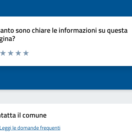
anto sono chiare le informazioni su questa
gina?
a da 1 a 5 stelle la pagina
ta 1 stelle su 5
Valuta 2 stelle su 5
Valuta 3 stelle su 5
Valuta 4 stelle su 5
Valuta 5 stelle su 5
tatta il comune
Leggi le domande frequenti