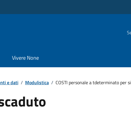
Se
Vivere None
ti e dati
/
Modulistica
/
COSTI personale a tdeterminato per s
scaduto