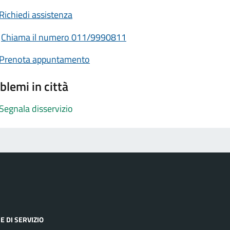
Richiedi assistenza
Chiama il numero 011/9990811
Prenota appuntamento
blemi in città
Segnala disservizio
E DI SERVIZIO