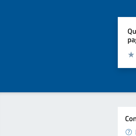
Qu
pa
Valut
Valu
Con