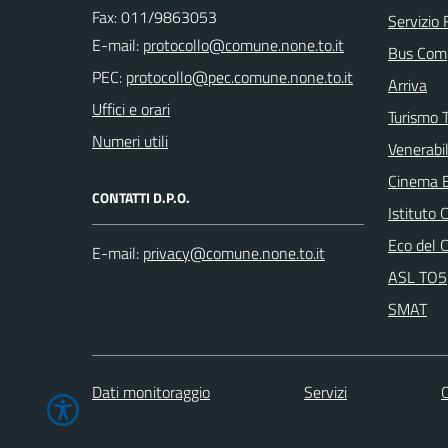
Fax: 011/9863053
Servizio 
E-mail:
Bus Com
PEC:
Arriva
Uffici e orari
Turismo T
Numeri utili
Venerabi
Cinema 
CONTATTI D.P.O.
Istituto
Eco del 
E-mail:
ASL TO5
SMAT
Dati monitoraggio
Servizi
C