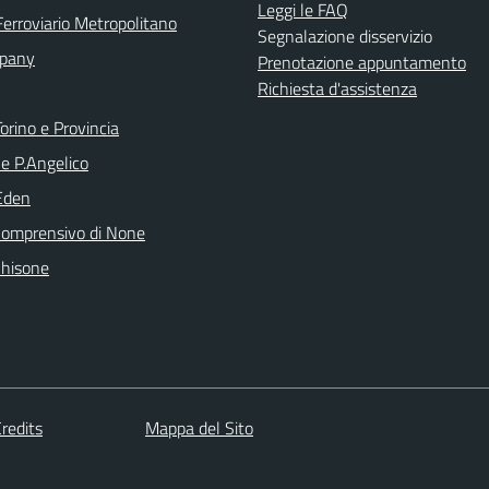
Leggi le FAQ
Ferroviario Metropolitano
Segnalazione disservizio
pany
Prenotazione appuntamento
Richiesta d'assistenza
orino e Provincia
le P.Angelico
Eden
 Comprensivo di None
Chisone
redits
Mappa del Sito