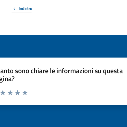
Indietro
anto sono chiare le informazioni su questa
gina?
a da 1 a 5 stelle la pagina
ta 1 stelle su 5
Valuta 2 stelle su 5
Valuta 3 stelle su 5
Valuta 4 stelle su 5
Valuta 5 stelle su 5