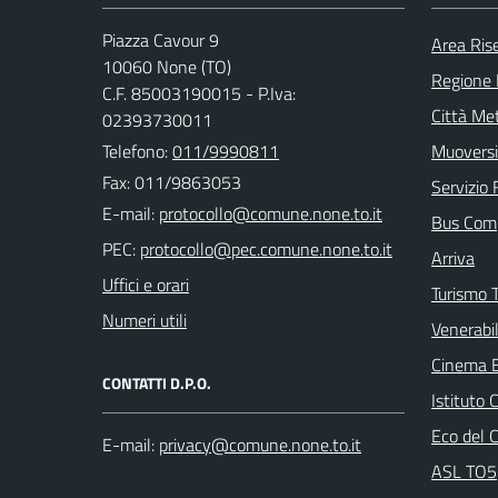
Piazza Cavour 9
Area Ris
10060 None (TO)
Regione
C.F. 85003190015 - P.Iva:
Città Met
02393730011
Telefono:
011/9990811
Muoversi
Fax: 011/9863053
Servizio 
E-mail:
Bus Com
PEC:
Arriva
Uffici e orari
Turismo T
Numeri utili
Venerabi
Cinema 
CONTATTI D.P.O.
Istituto
Eco del 
E-mail:
ASL TO5