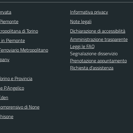
ervata
Informativa privacy
 Piemonte
Note legali
ropolitana di Torino
Dichiarazione di accessibilità
Amministrazione trasparente
 in Piemonte
Leggi le FAQ
Ferroviario Metropolitano
Segnalazione disservizio
pany
Prenotazione appuntamento
Richiesta d'assistenza
orino e Provincia
le P.Angelico
Eden
 Comprensivo di None
Chisone