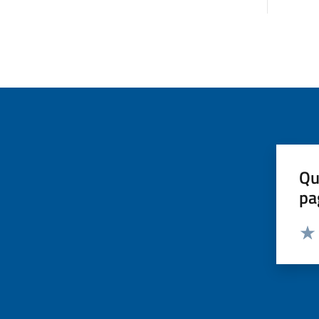
Qu
pa
Valut
Valu