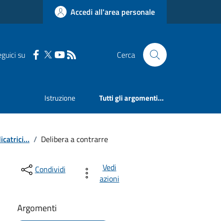
Accedi all'area personale
guici su
Cerca
Istruzione
Tutti gli argomenti...
catrici...
/
Delibera a contrarre
Vedi
Condividi
azioni
Argomenti