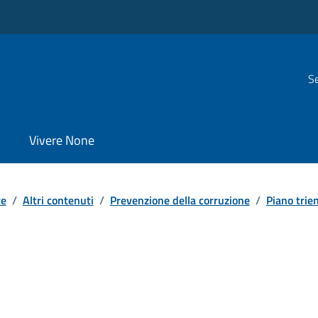
Se
Vivere None
te
/
Altri contenuti
/
Prevenzione della corruzione
/
Piano trien