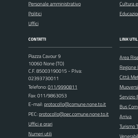
Personale amministrativo
Cultura 
Politici
Educazio
Uffici
CONTATTI
LINK UTIL
Piazza Cavour 9
Area Ris
10060 None (TO)
Regione
C.F. 85003190015 - P.Iva:
Città Met
02393730011
Telefono:
011/9990811
Muoversi
Fax: 011/9863053
Servizio 
E-mail:
Bus Com
PEC:
Arriva
Uffici e orari
Turismo T
Numeri utili
Venerabi