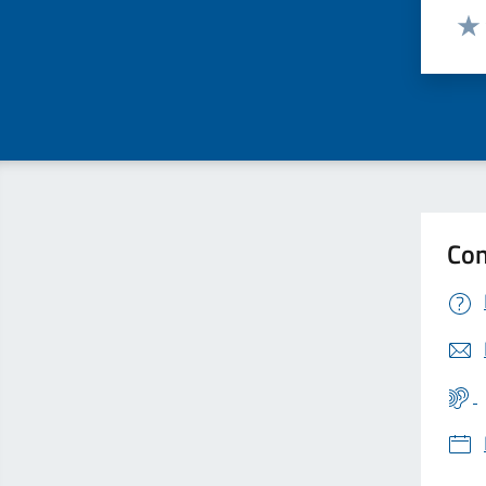
Valut
Valu
Con