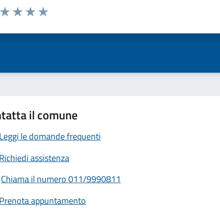
a da 1 a 5 stelle la pagina
ta 1 stelle su 5
Valuta 2 stelle su 5
Valuta 3 stelle su 5
Valuta 4 stelle su 5
Valuta 5 stelle su 5
tatta il comune
Leggi le domande frequenti
Richiedi assistenza
Chiama il numero 011/9990811
Prenota appuntamento