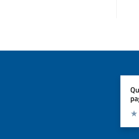
Qu
pa
Valut
Valu