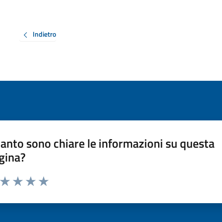
Indietro
anto sono chiare le informazioni su questa
gina?
a da 1 a 5 stelle la pagina
ta 1 stelle su 5
Valuta 2 stelle su 5
Valuta 3 stelle su 5
Valuta 4 stelle su 5
Valuta 5 stelle su 5