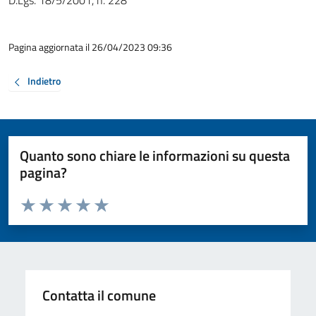
D.Lgs. 18/5/2001, n. 228
Pagina aggiornata il 26/04/2023 09:36
Indietro
Quanto sono chiare le informazioni su questa
pagina?
Valuta da 1 a 5 stelle la pagina
Valuta 1 stelle su 5
Valuta 2 stelle su 5
Valuta 3 stelle su 5
Valuta 4 stelle su 5
Valuta 5 stelle su 5
Contatta il comune