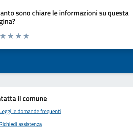
anto sono chiare le informazioni su questa
gina?
a da 1 a 5 stelle la pagina
ta 1 stelle su 5
Valuta 2 stelle su 5
Valuta 3 stelle su 5
Valuta 4 stelle su 5
Valuta 5 stelle su 5
tatta il comune
Leggi le domande frequenti
Richiedi assistenza