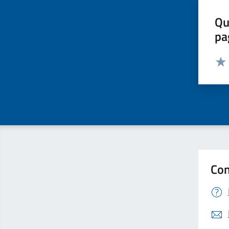
Qu
pa
Valut
Valu
Con