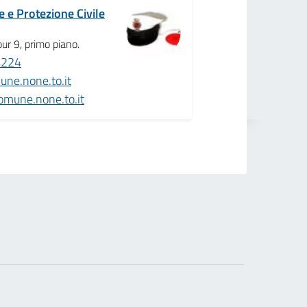
le e Protezione Civile
ur 9, primo piano.
4224
ne.none.to.it
omune.none.to.it