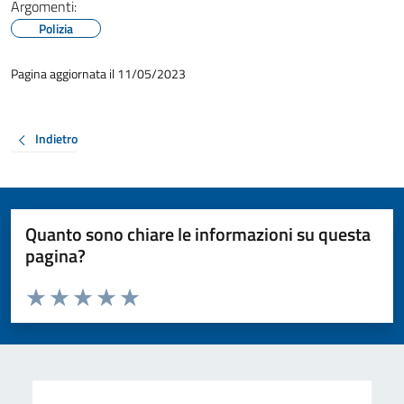
Argomenti:
Polizia
Pagina aggiornata il 11/05/2023
Indietro
Quanto sono chiare le informazioni su questa
pagina?
Valuta da 1 a 5 stelle la pagina
Valuta 1 stelle su 5
Valuta 2 stelle su 5
Valuta 3 stelle su 5
Valuta 4 stelle su 5
Valuta 5 stelle su 5