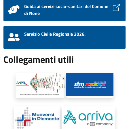
Guida ai servizi socio-sanitari del Comune
di None
Servizio Civile Regionale 2026.
Collegamenti utili