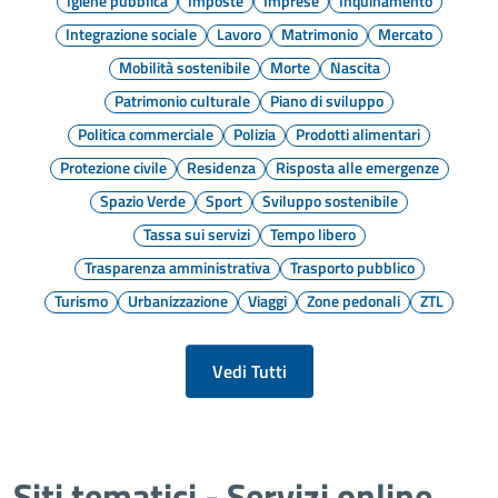
Igiene pubblica
Imposte
Imprese
Inquinamento
Integrazione sociale
Lavoro
Matrimonio
Mercato
Mobilità sostenibile
Morte
Nascita
Patrimonio culturale
Piano di sviluppo
Politica commerciale
Polizia
Prodotti alimentari
Protezione civile
Residenza
Risposta alle emergenze
Spazio Verde
Sport
Sviluppo sostenibile
Tassa sui servizi
Tempo libero
Trasparenza amministrativa
Trasporto pubblico
Turismo
Urbanizzazione
Viaggi
Zone pedonali
ZTL
Vedi Tutti
Siti tematici - Servizi online